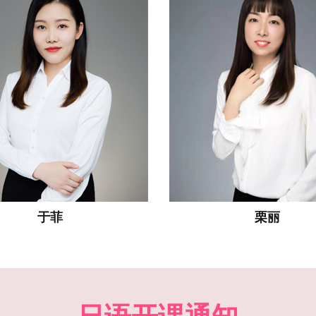
栗丽
金春女