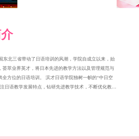
简介
中国东北三省带动了日语培训的风潮，学院自成立以来，始
，荟萃业界英才，将日本先进的教学方法以及管理规范与
供全方位的日语培训。 滨才日语学院独树一帜的“中日空
关注日语教学发展特点，钻研先进教学技术，不断优化教学
和最理想的回报。 滨才日语学院为了满足不同学员的需
考级班、兴趣班、考研日语、少儿日语、留考日语、高考
日语具有强大提分优势，针对性的教学模式让有英语短板
员在短时间内迅速提升成绩，圆梦理想大学。 最好的课
是滨才日语的不懈追求。愿滨才日语与您共同成长，成为