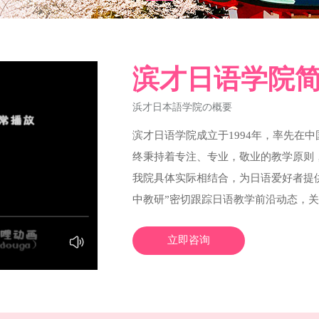
滨才日语学院
浜才日本語学院の概要
滨才日语学院成立于1994年，率先在
终秉持着专注、专业，敬业的教学原则
我院具体实际相结合，为日语爱好者提
中教研”密切跟踪日语教学前沿动态，
设计，致力于让学员得到最优质的服务
立即咨询
求，设有多级细分课程，包括留学班、
日语等。在高考英语转日语方面，滨才
的学员能够找到新的升学路径并帮助学
程、最好的服务、最好的信誉，一直都