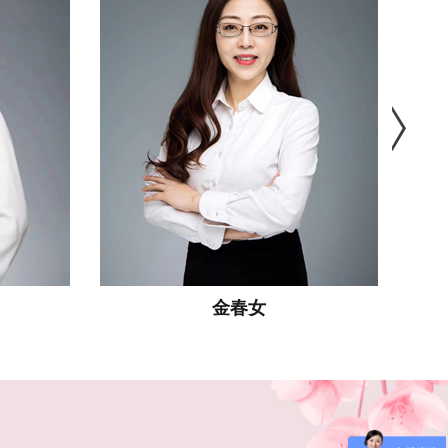
刘玉斌
10月23日 动词ます形初级语法总结（已结束）
9月10日 商务日语
9月17日 旅游日语