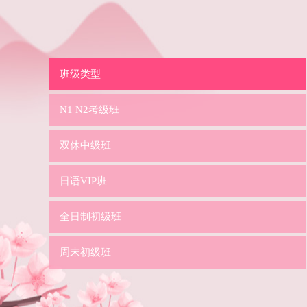
班级类型
N1 N2考级班
双休中级班
日语VIP班
全日制初级班
周末初级班