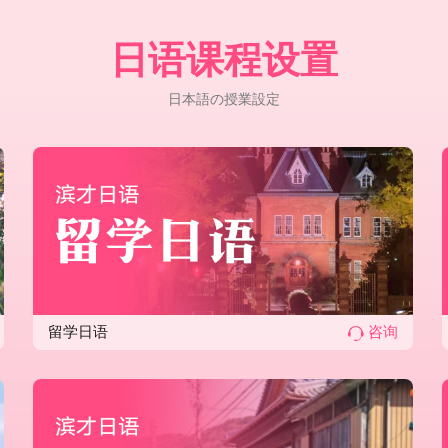
您最可信赖的良师益友，助力您在日语
日语课程设置
日本語の授業設定
留学日语
咨询